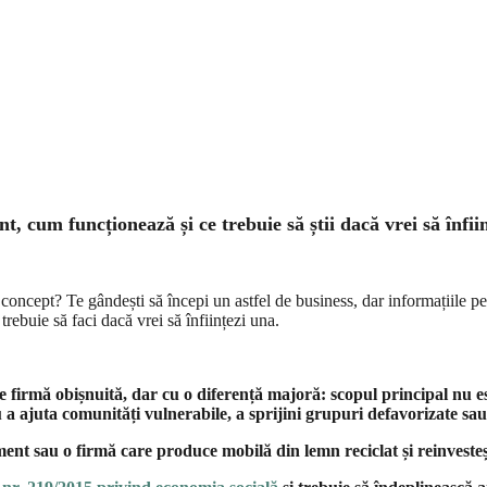
t, cum funcționează și ce trebuie să știi dacă vrei să înfii
t concept? Te gândești să începi un astfel de business, dar informațiile pe
trebuie să faci dacă vrei să înființezi una.
e firmă obișnuită, dar cu o diferență majoră: scopul principal nu es
ru a ajuta comunități vulnerabile, a sprijini grupuri defavorizate sau
nt sau o firmă care produce mobilă din lemn reciclat și reinvesteșt