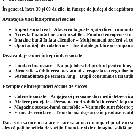
În general, între 30 și 60 de zile, în funcție de județ și de rapidit
Avantajele unei întreprinderi sociale
Impact social real – Afacerea ta poate ajuta direct comunită
Acces la finanțări nerambursabile – Fonduri europene și naț
Imagine bună în fața clienților – Mulți oameni preferă să c
Oportunități de colaborare – Instituțiile publice și companii
Dezavantajele unei întreprinderi sociale
Limitări financiare – Nu poți folosi tot profitul pentru tine,
Birocrație – Obținerea atestatului și respectarea regulilor im
Sustenabilitate pe termen lung – După consumarea finanțărilor
Exemple de întreprinderi sociale de succes
Cafenele sociale – Angajează persoane din medii defavorizate
Ateliere protejate – Persoane cu dizabilități lucrează la p
Magazine second-hand caritabile – Veniturile sunt folosite pe
Firme de reciclare – Transformă deșeurile în produse reutil
Dacă vrei să începi o afacere care să aducă un impact pozitiv în soc
ales că poți beneficia de sprijin financiar și de o imagine solidă pe