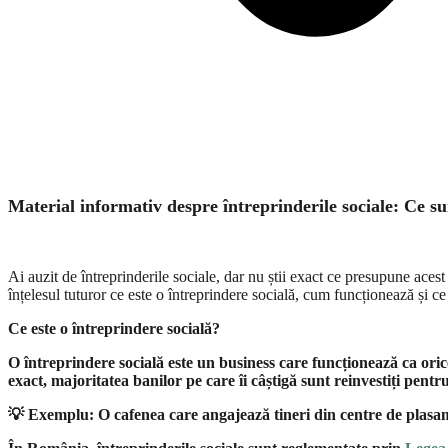
Material informativ despre întreprinderile sociale: Ce sun
Ai auzit de întreprinderile sociale, dar nu știi exact ce presupune aces
înțelesul tuturor ce este o întreprindere socială, cum funcționează și ce 
Ce este o întreprindere socială?
O întreprindere socială este un business care funcționează ca oric
exact, majoritatea banilor pe care îi câștigă sunt reinvestiți pent
💡
Exemplu: O cafenea care angajează tineri din centre de plasame