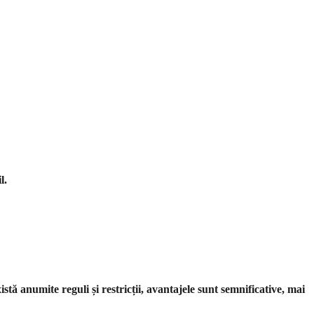
l.
stă anumite reguli și restricții, avantajele sunt semnificative, mai