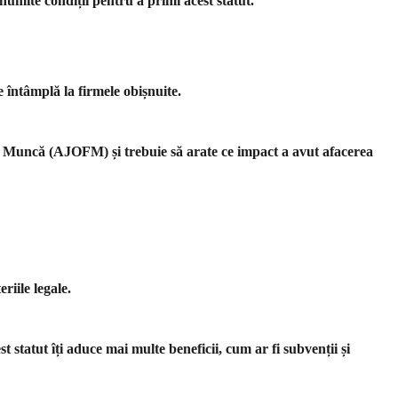
numite condiții pentru a primi acest statut.
e întâmplă la firmele obișnuite.
de Muncă (AJOFM) și trebuie să arate ce impact a avut afacerea
riile legale.
 statut îți aduce mai multe beneficii, cum ar fi subvenții și