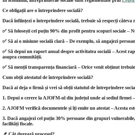
În România, întreprinderile sociale sunt reglementate prin
Legea 
Ce obligații are o întreprindere socială?
Dacă înființezi o întreprindere socială, trebuie să respecți câteva
✅
Să folosești cel puțin 90% din profit pentru scopuri sociale – N
✅
Să ai o misiune socială clară – De exemplu, să angajezi persoane
✅
Să depui un raport anual despre activitatea socială – Acest r
asupra comunității.
✅
Să menții transparența financiară – Orice venit obținut trebuie 
Cum obții atestatul de întreprindere socială?
Dacă ai deja o firmă și vrei să obții statutul de întreprindere socia
1️
.
Depui o cerere la AJOFM-ul din județul unde ai sediul firmei – Ai
2️
.
AJOFM verifică documentele și îți emite un atestat – Acesta este 
3️
.
Dacă angajezi cel puțin 30% persoane din grupuri vulnerabile, poț
facilități fiscale.
📌
Cât durează procesul?