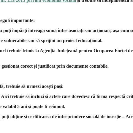
nr. 219/2015 privind economia socială
și trebuie să îndeplinească a
 reguli importante:
u poți împărți întreaga sumă între asociați sau acționari, așa cum s
 vulnerabile sau să sprijini un proiect educațional.
aport trebuie trimis la Agenția Județeană pentru Ocuparea Forței 
gestionat corect și justificat prin documente contabile.
lă, trebuie să urmezi acești pași:
ci trebuie să incluzi și actele care dovedesc că firma respectă crite
valabil 5 ani și poate fi reînnoit.
i obține și certificarea de întreprindere socială de inserție – Acest