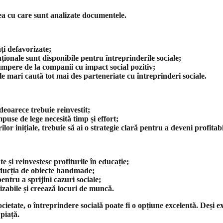
atea cu care sunt analizate documentele.
ți defavorizate;
ionale sunt disponibile pentru întreprinderile sociale;
umpere de la companii cu impact social pozitiv;
le mari caută tot mai des parteneriate cu întreprinderi sociale.
 deoarece trebuie reinvestit;
puse de lege necesită timp și effort;
 inițiale, trebuie să ai o strategie clară pentru a deveni profitabi
 și reinvestesc profiturile în educație;
roducția de obiecte handmade;
ntru a sprijini cazuri sociale;
izabile și creează locuri de muncă.
ietate, o întreprindere socială poate fi o opțiune excelentă. Deși exi
 piață.